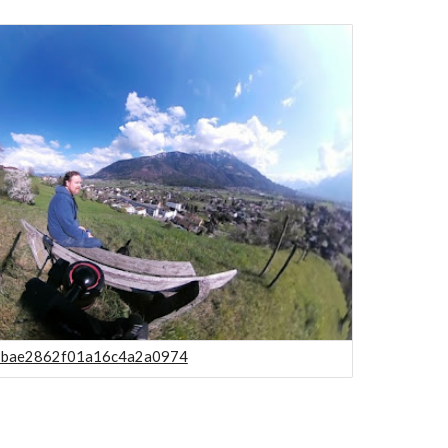
71bae2862f01a16c4a2a0974