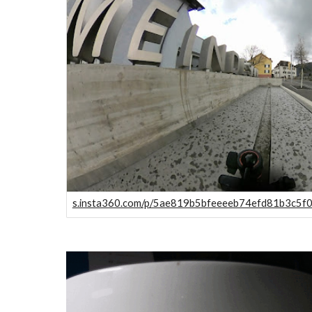
s.insta360.com/p/5ae819b5bfeeeeb74efd81b3c5f