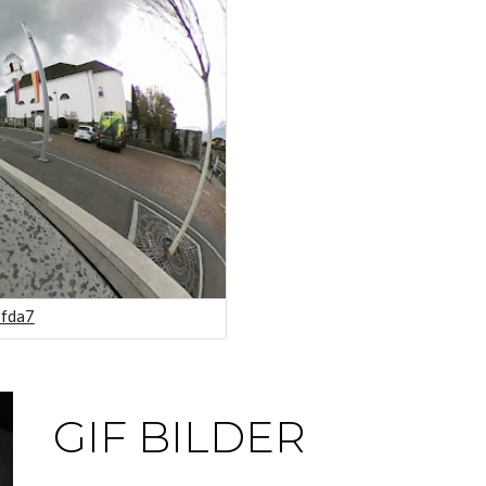
0fda7
GIF BILDER