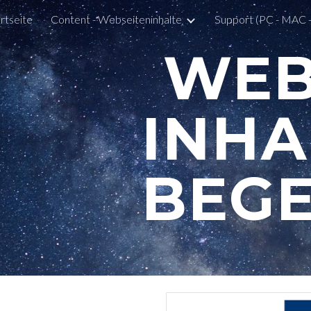
rtseite
Content - Webseiteninhalte
ip to main content
Skip to navigat
WEB
INHA
BEGE