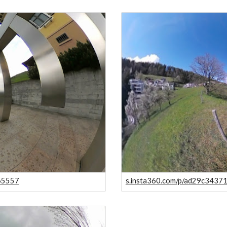
65557
s.insta360.com/p/ad29c343