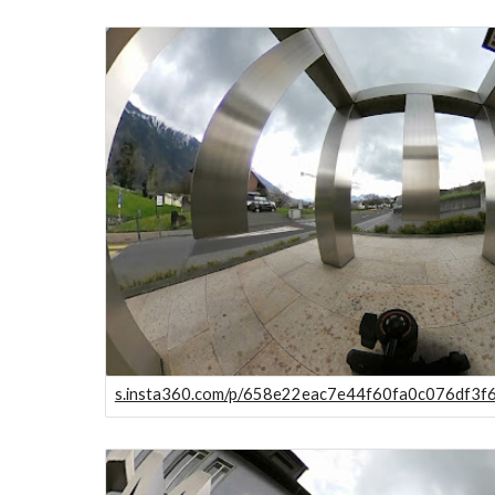
s.insta360.com/p/658e22eac7e44f60fa0c076df3f