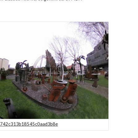
3e742c313b18545c0aad3b8e